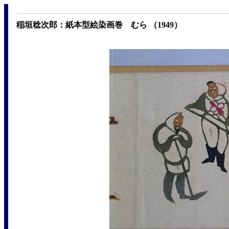
稲垣稔次郎：紙本型絵染画巻 むら （1949）