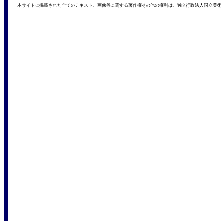
本サイトに掲載された全てのテキスト、画像等に関する著作権その他の権利は、独立行政法人国立美