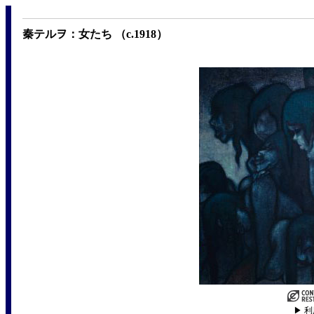
秦テルヲ：女たち （c.1918）
▶ 