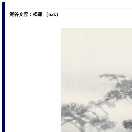
泥谷文景：松籟 （n.d.）