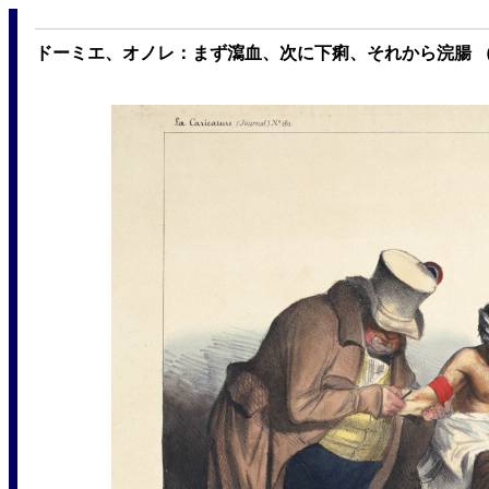
ドーミエ、オノレ：まず瀉血、次に下痢、それから浣腸 （1