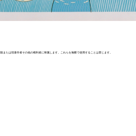
術館または現著作者その他の権利者に帰属します。これらを無断で使用することは禁じます。