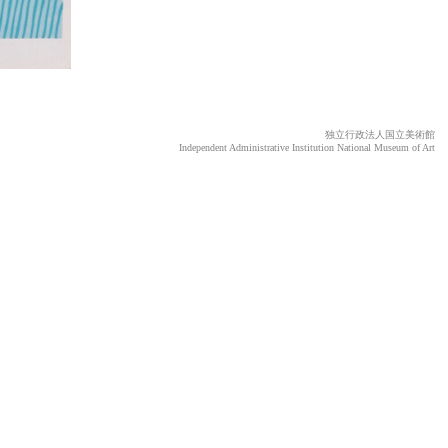
独立行政法人国立美術館
Independent Administrative Institution National Museum of Art