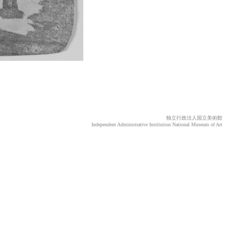
独立行政法人国立美術館
Independent Administrative Institution National Museum of Art