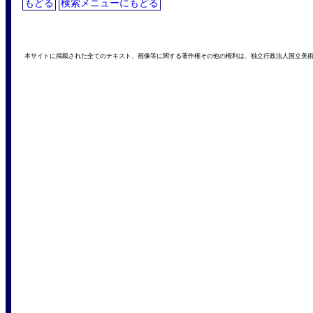
もどる
検索メニューにもどる
本サイトに掲載された全てのテキスト、画像等に関する著作権その他の権利は、独立行政法人国立美