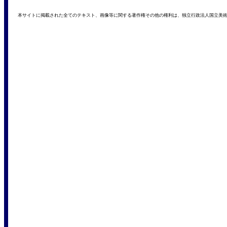
本サイトに掲載された全てのテキスト、画像等に関する著作権その他の権利は、独立行政法人国立美