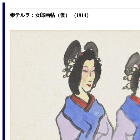
秦テルヲ：女郎画帖（仮） （1914）