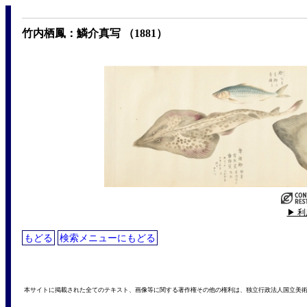
竹内栖鳳：鱗介真写 （1881）
▶ 
もどる
検索メニューにもどる
本サイトに掲載された全てのテキスト、画像等に関する著作権その他の権利は、独立行政法人国立美