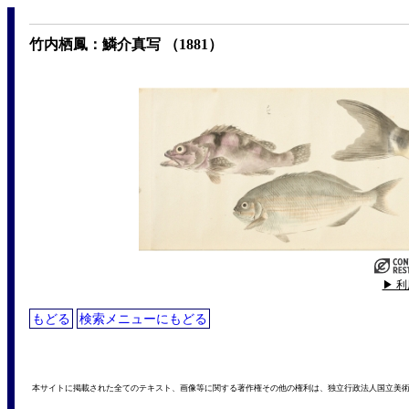
竹内栖鳳：鱗介真写 （1881）
▶ 
もどる
検索メニューにもどる
本サイトに掲載された全てのテキスト、画像等に関する著作権その他の権利は、独立行政法人国立美