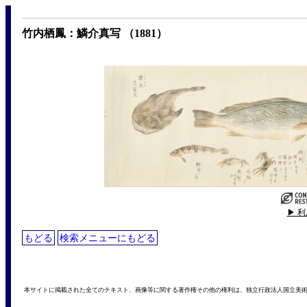
竹内栖鳳：鱗介真写 （1881）
▶ 
もどる
検索メニューにもどる
本サイトに掲載された全てのテキスト、画像等に関する著作権その他の権利は、独立行政法人国立美