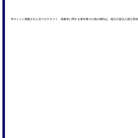
本サイトに掲載された全てのテキスト、画像等に関する著作権その他の権利は、独立行政法人国立美