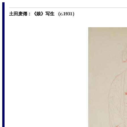
土田麦僊：《娘》写生 （c.1931）