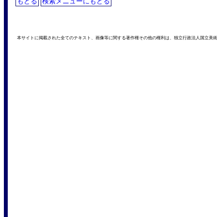
もどる
検索メニューにもどる
本サイトに掲載された全てのテキスト、画像等に関する著作権その他の権利は、独立行政法人国立美