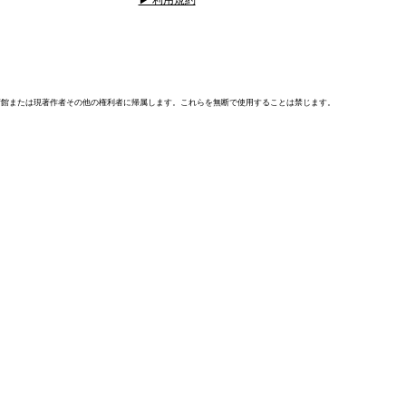
▶ 利用規約
術館または現著作者その他の権利者に帰属します。これらを無断で使用することは禁じます。