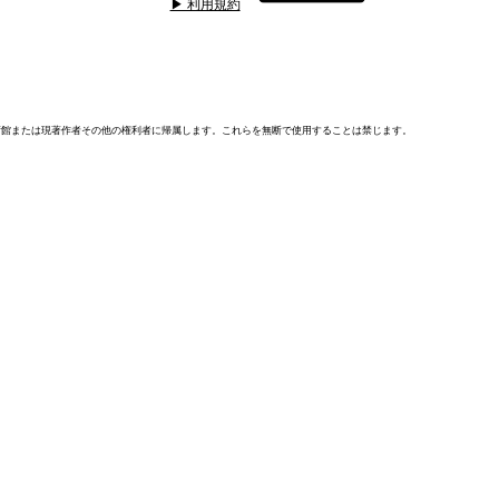
▶ 利用規約
術館または現著作者その他の権利者に帰属します。これらを無断で使用することは禁じます。