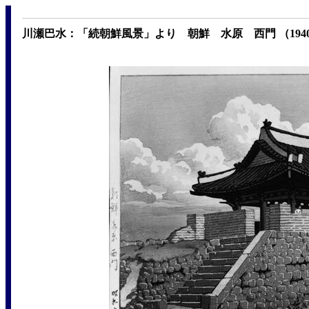
川瀬巴水：「続朝鮮風景」より 朝鮮 水原 西門 （194