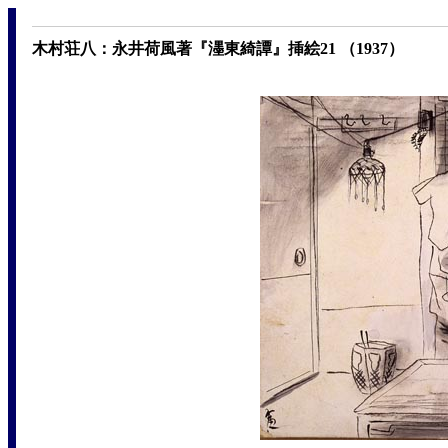
木村荘八：永井荷風著『濹東綺譚』挿絵21 （1937）