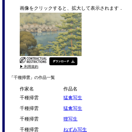
画像をクリックすると、拡大して表示されます．
▶ 利用規約
「千種掃雲」の作品一覧
作家名
作品名
千種掃雲
猛禽写生
千種掃雲
猛禽写生
千種掃雲
狸写生
千種掃雲
ねずみ写生