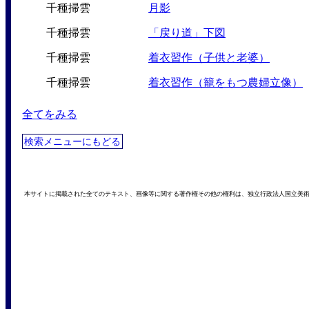
千種掃雲
月影
千種掃雲
「戻り道」下図
千種掃雲
着衣習作（子供と老婆）
千種掃雲
着衣習作（籠をもつ農婦立像）
全てをみる
検索メニューにもどる
本サイトに掲載された全てのテキスト、画像等に関する著作権その他の権利は、独立行政法人国立美