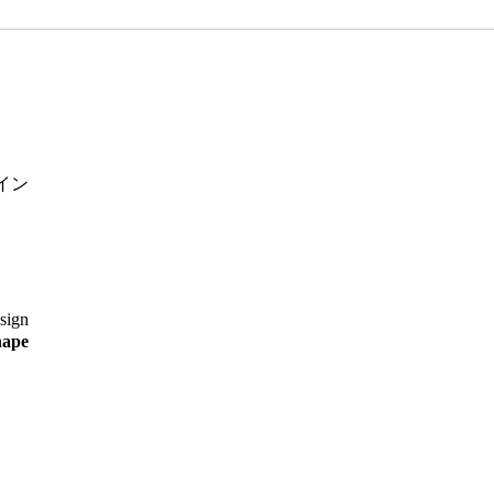
イン
sign
hape