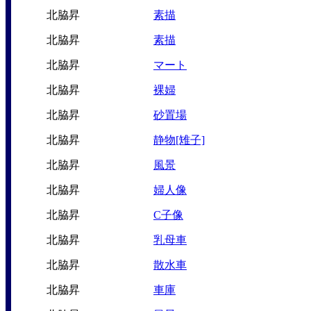
北脇昇
素描
北脇昇
素描
北脇昇
マート
北脇昇
裸婦
北脇昇
砂置場
北脇昇
静物[雉子]
北脇昇
風景
北脇昇
婦人像
北脇昇
C子像
北脇昇
乳母車
北脇昇
散水車
北脇昇
車庫