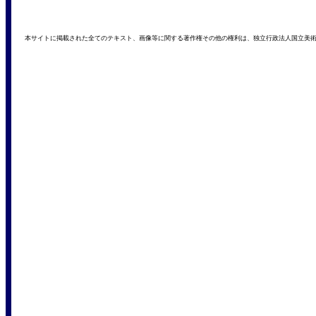
本サイトに掲載された全てのテキスト、画像等に関する著作権その他の権利は、独立行政法人国立美