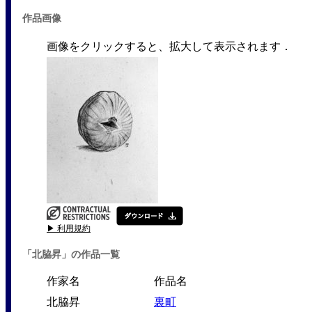
作品画像
画像をクリックすると、拡大して表示されます．
▶ 利用規約
「北脇昇」の作品一覧
作家名
作品名
北脇昇
裏町