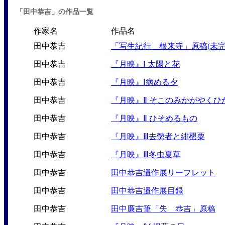
「田中恭吉」の作品一覧
作家名
作品名
田中恭吉
「写生紀行 根来寺」原稿(未完
田中恭吉
『月映』Ⅰ 太陽と花
田中恭吉
『月映』Ⅰ病める夕
田中恭吉
『月映』Ⅱ そこのみかがやくひ
田中恭吉
『月映』Ⅱ ひそめるもの
田中恭吉
『月映』Ⅲ去勢者と緋罌粟
田中恭吉
『月映』Ⅲ冬虫夏草
田中恭吉
田中恭吉遺作展リーフレット
田中恭吉
田中恭吉遺作展目録
田中恭吉
田中廉吉筆「失 恭吉」原稿