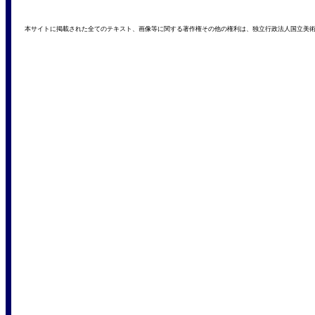
本サイトに掲載された全てのテキスト、画像等に関する著作権その他の権利は、独立行政法人国立美