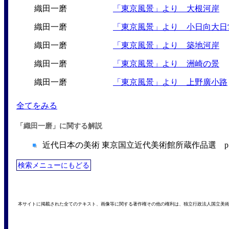
織田一磨
「東京風景」より 大根河岸
織田一磨
「東京風景」より 小日向大日
織田一磨
「東京風景」より 築地河岸
織田一磨
「東京風景」より 洲崎の景
織田一磨
「東京風景」より 上野廣小路
全てをみる
「織田一磨」に関する解説
近代日本の美術 東京国立近代美術館所蔵作品選 p.21
検索メニューにもどる
本サイトに掲載された全てのテキスト、画像等に関する著作権その他の権利は、独立行政法人国立美