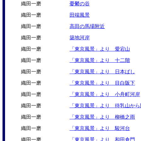
織田一磨
憂鬱の谷
織田一磨
田端風景
織田一磨
高田の馬場附近
織田一磨
築地河岸
織田一磨
「東京風景」より 愛宕山
織田一磨
「東京風景」より 十二階
織田一磨
「東京風景」より 日本ばし
織田一磨
「東京風景」より 目白阪下
織田一磨
「東京風景」より 小舟町河岸
織田一磨
「東京風景」より 待乳山から
織田一磨
「東京風景」より 柳橋之雨
織田一磨
「東京風景」より 駿河台
織田一磨
「東京風景」より 和田倉門