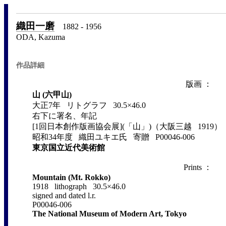
織田一磨
1882 - 1956
ODA, Kazuma
作品詳細
版画 ：
山 (六甲山)
大正7年 リトグラフ 30.5×46.0
右下に署名、年記
[1回日本創作版画協会展](「山」)（大阪三越 1919）
昭和34年度 織田ユキエ氏 寄贈 P00046-006
東京国立近代美術館
Prints ：
Mountain (Mt. Rokko)
1918 lithograph 30.5×46.0
signed and dated l.r.
P00046-006
The National Museum of Modern Art, Tokyo