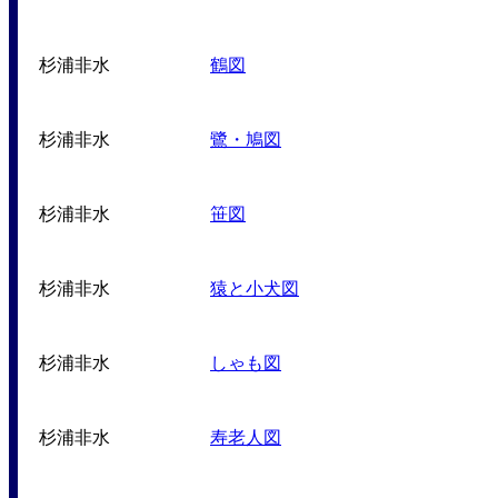
杉浦非水
鶴図
杉浦非水
鷺・鳩図
杉浦非水
笹図
杉浦非水
猿と小犬図
杉浦非水
しゃも図
杉浦非水
寿老人図