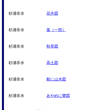
杉浦非水
花卉図
杉浦非水
葉（一部）
杉浦非水
秋草図
杉浦非水
高士図
杉浦非水
船に山水図
杉浦非水
あやめに鷺図