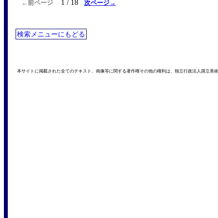
1 / 18
←前ページ
次ページ→
検索メニューにもどる
本サイトに掲載された全てのテキスト、画像等に関する著作権その他の権利は、独立行政法人国立美