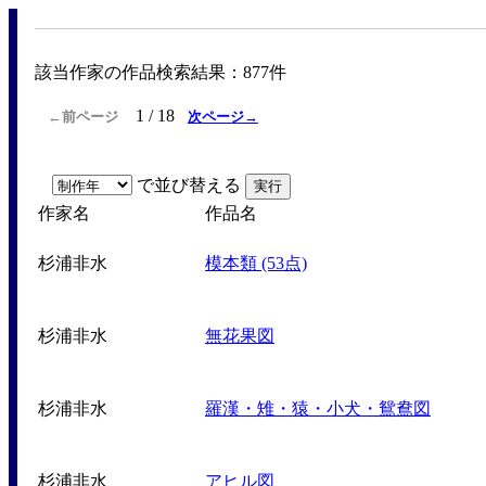
該当作家の作品検索結果：877件
1 / 18
←前ページ
次ページ→
で並び替える
作家名
作品名
杉浦非水
模本類 (53点)
杉浦非水
無花果図
杉浦非水
羅漢・雉・猿・小犬・鴛鴦図
杉浦非水
アヒル図