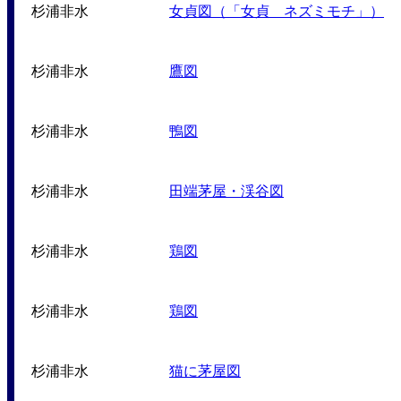
杉浦非水
女貞図（「女貞 ネズミモチ」）
杉浦非水
鷹図
杉浦非水
鴨図
杉浦非水
田端茅屋・渓谷図
杉浦非水
鶏図
杉浦非水
鶏図
杉浦非水
猫に茅屋図