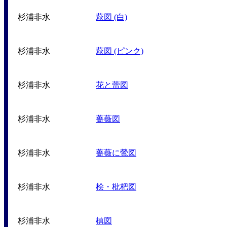
杉浦非水
萩図 (白)
杉浦非水
萩図 (ピンク)
杉浦非水
花と蕾図
杉浦非水
薔薇図
杉浦非水
薔薇に鶯図
杉浦非水
桧・枇杷図
杉浦非水
槙図