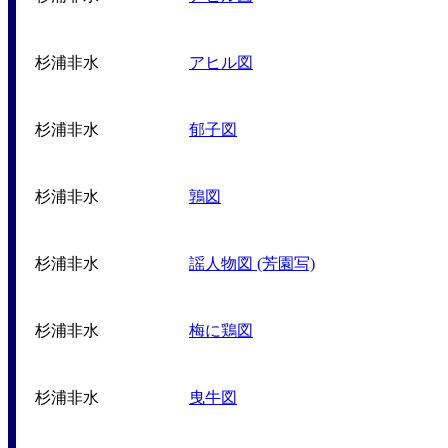
杉浦非水
アヒル図
杉浦非水
郁子図
杉浦非水
鶉図
杉浦非水
謡人物図 (芳園写)
杉浦非水
梅に鶏図
杉浦非水
曳牛図