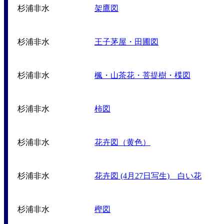
杉浦非水
架鷹図
杉浦非水
王子茅屋・田圃図
杉浦非水
楓・山茶花・菩提樹・楪図
杉浦非水
柿図
杉浦非水
花卉図（黄色）
杉浦非水
花卉図 (4月27日写生) 白い花
杉浦非水
樫図