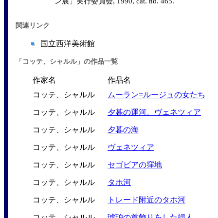
ン展」実行委員会, 1990, cat. no. 465.
関連リンク
国立西洋美術館
「コッテ、シャルル」の作品一覧
作家名
作品名
コッテ、シャルル
ムーラン=ルージュの女たち
コッテ、シャルル
夕暮の運河、ヴェネツィア
コッテ、シャルル
夕暮の海
コッテ、シャルル
ヴェネツィア
コッテ、シャルル
セゴビアの窪地
コッテ、シャルル
タホ河
コッテ、シャルル
トレード附近のタホ河
コッテ、シャルル
琥珀の首飾りをした婦人