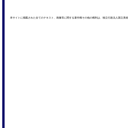
本サイトに掲載された全てのテキスト、画像等に関する著作権その他の権利は、独立行政法人国立美