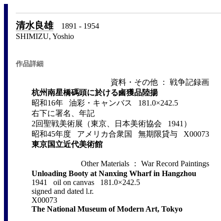
清水良雄
1891 - 1954
SHIMIZU, Yoshio
作品詳細
資料・その他 ： 戦争記録画
杭州南星橋碼頭に於ける鹵獲品陸揚
昭和16年 油彩・キャンバス 181.0×242.5
右下に署名、年記
2回聖戦美術展（東京、日本美術協会 1941）
昭和45年度 アメリカ合衆国 無期限貸与 X00073
東京国立近代美術館
Other Materials ： War Record Paintings
Unloading Booty at Nanxing Wharf in Hangzhou
1941 oil on canvas 181.0×242.5
signed and dated l.r.
X00073
The National Museum of Modern Art, Tokyo