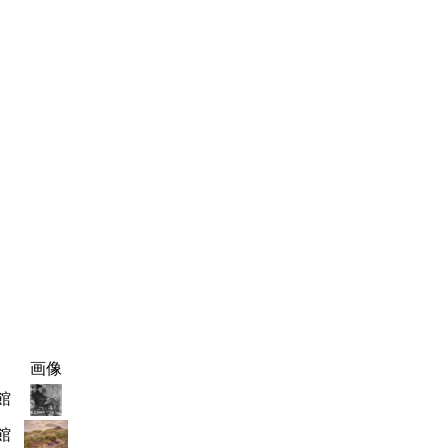
画像
館
館