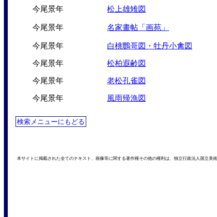
今尾景年
松上雄雉図
今尾景年
名家畫帖「画苑」
今尾景年
白桃鸚哥図・牡丹小禽図
今尾景年
松柏遐齢図
今尾景年
老松孔雀図
今尾景年
風雨帰漁図
検索メニューにもどる
本サイトに掲載された全てのテキスト、画像等に関する著作権その他の権利は、独立行政法人国立美