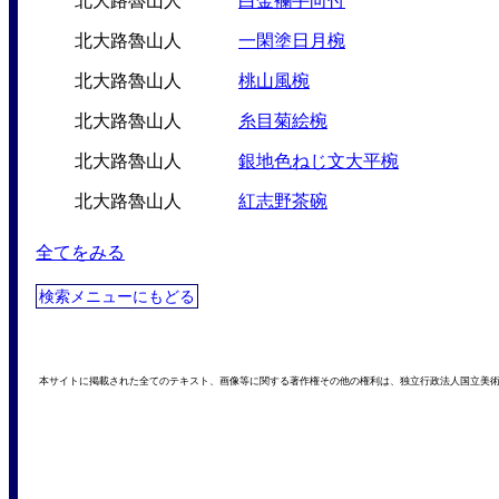
北大路魯山人
白金襴手向付
北大路魯山人
一閑塗日月椀
北大路魯山人
桃山風椀
北大路魯山人
糸目菊絵椀
北大路魯山人
銀地色ねじ文大平椀
北大路魯山人
紅志野茶碗
全てをみる
検索メニューにもどる
本サイトに掲載された全てのテキスト、画像等に関する著作権その他の権利は、独立行政法人国立美