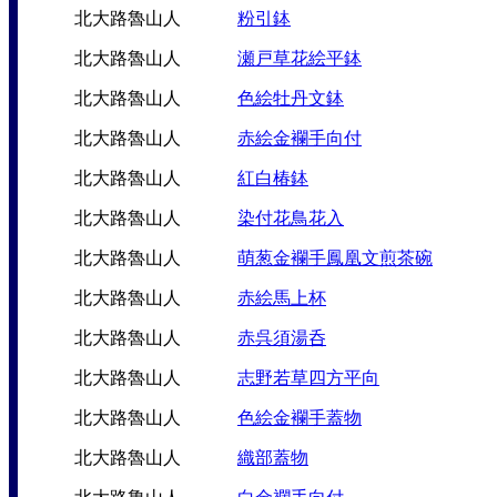
北大路魯山人
粉引鉢
北大路魯山人
瀬戸草花絵平鉢
北大路魯山人
色絵牡丹文鉢
北大路魯山人
赤絵金襴手向付
北大路魯山人
紅白椿鉢
北大路魯山人
染付花鳥花入
北大路魯山人
萌葱金襴手鳳凰文煎茶碗
北大路魯山人
赤絵馬上杯
北大路魯山人
赤呉須湯呑
北大路魯山人
志野若草四方平向
北大路魯山人
色絵金襴手蓋物
北大路魯山人
織部蓋物