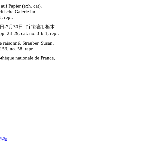
uf Papier (exh. cat).
dtische Galerie im
, repr.
5日-7月30日. [宇都宮], 栃木
, cat. no. 3-b-1, repr.
e raisonné. Strauber, Susan,
53, no. 58, repr.
iothèque nationale de France,
習作