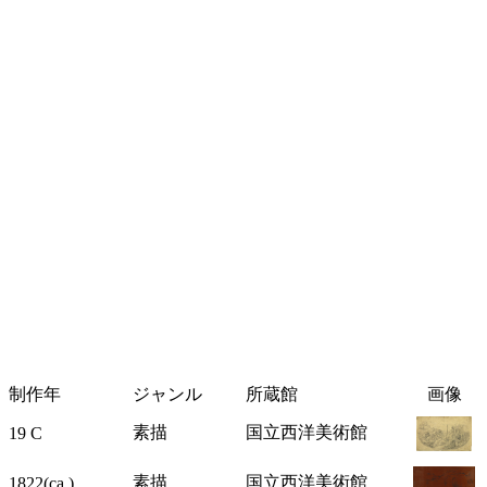
制作年
ジャンル
所蔵館
画像
素描
国立西洋美術館
19 C
素描
国立西洋美術館
1822(ca.)