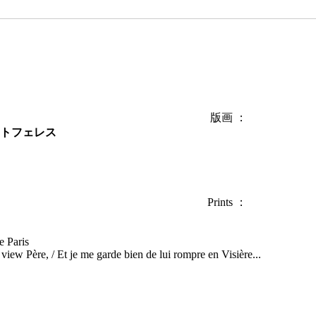
版画 ：
トフェレス
Prints ：
te Paris
view Père, / Et je me garde bien de lui rompre en Visière...