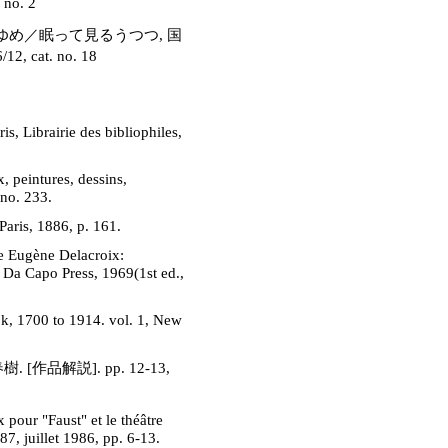
no. 2
め／眠って見るうつつ, 国
 cat. no. 18
, Librairie des bibliophiles,
, peintures, dessins,
 no. 233.
Paris, 1886, p. 161.
e Eugène Delacroix:
, Da Capo Press, 1969(1st ed.,
ok, 1700 to 1914. vol. 1, New
. [作品解説]. pp. 12-13,
 pour "Faust" et le théâtre
7, juillet 1986, pp. 6-13.