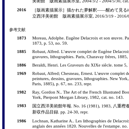
美術館 版画素描展示室, 2004/3/2 - 2004/5/30, cat. 
2016
［版画素描展示］描かれた夢解釈――醒めて見るゆ
立西洋美術館 版画素描展示室, 2016/3/19 - 2016/6/12,
参考文献
1873
Moreau, Adolphe. Eugène Delacroix et son œuvre. Paris
1873, p. 53, no. 59.
1885
Robaut, Alfred. L’œuvre complet de Eugène Delacroix
gravures, lithographies. Paris, Charavay frères, 1885,
1886
Beraldi, Henri. Les Graveurs du XIXe siècle. tome 5, 
1969
Robaut, Alfred; Chesneau, Ernest. L'œuvre complet d
peintures, dessins, gravures, lithographies. New York
Paris, 1885), p. 67, no. 233, repr.
1982
Ray, Gordon N.. The Art of the French Illustrated Bo
York, Pierpont Morgan Library, 1982, cat. no. 143.
1983
国立西洋美術館年報. No. 16 (1981), 1983, 八重樫春樹
新収作品目録. pp. 24-30, repr.
1986
Lochnan, Katharine A.. Les lithographies de Delacroix
anglais des années 1820. Nouvelles de l'estampe. no. 8