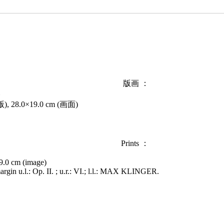
版画 ：
8.0×19.0 cm (画面)
Prints ：
19.0 cm (image)
argin u.l.: Op. II. ; u.r.: VI.; l.l.: MAX KLINGER.