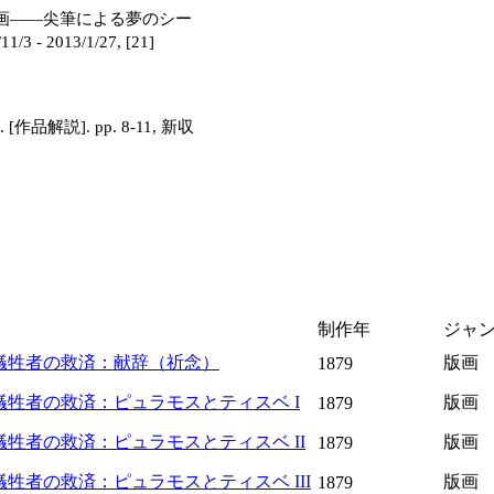
画――尖筆による夢のシー
2013/1/27, [21]
[作品解説]. pp. 8-11, 新収
制作年
ジャ
犠牲者の救済：献辞（祈念）
版画
1879
牲者の救済：ピュラモスとティスベ I
版画
1879
牲者の救済：ピュラモスとティスベ II
版画
1879
牲者の救済：ピュラモスとティスベ III
版画
1879