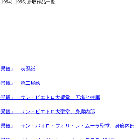
h 1994), 1996, 新収作品一覧.
の景観』：表題紙
の景観』：第二扉絵
の景観』：サン・ピエトロ大聖堂、広場と柱廊
の景観』：サン・ピエトロ大聖堂、身廊内部
の景観』：サン・パオロ・フオリ・レ・ムーラ聖堂、身廊内部