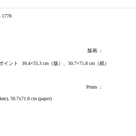
 1778
版画 ：
9.4×55.3 cm（版）、50.7×71.8 cm（紙）
Prints ：
ate), 50.7x71.8 cm (paper)