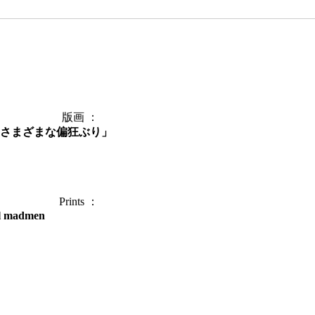
版画 ：
さまざまな偏狂ぶり」
Prints ：
al madmen