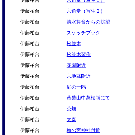
伊藤柏台
六角堂（写生１）
伊藤柏台
六角堂（写生２）
伊藤柏台
清水舞台からの眺望
伊藤柏台
スケッチブック
伊藤柏台
松並木
伊藤柏台
松並木習作
伊藤柏台
花園附近
伊藤柏台
六地蔵附近
伊藤柏台
庭の一隅
伊藤柏台
黄檗山中萬松崗にて
伊藤柏台
茶畑
伊藤柏台
太秦
伊藤柏台
梅の宮神社付近