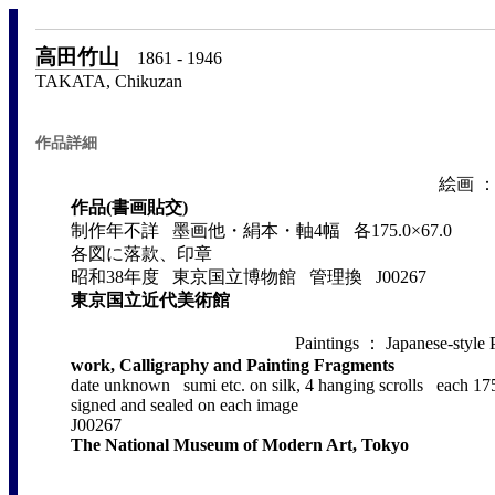
高田竹山
1861 - 1946
TAKATA, Chikuzan
作品詳細
絵画 
作品(書画貼交)
制作年不詳 墨画他・絹本・軸4幅 各175.0×67.0
各図に落款、印章
昭和38年度 東京国立博物館 管理換 J00267
東京国立近代美術館
Paintings ： Japanese-style 
work, Calligraphy and Painting Fragments
date unknown sumi etc. on silk, 4 hanging scrolls each 17
signed and sealed on each image
J00267
The National Museum of Modern Art, Tokyo