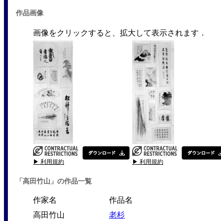
作品画像
画像をクリックすると、拡大して表示されます．
▶ 利用規約
▶ 利用規約
「高田竹山」の作品一覧
作家名
作品名
高田竹山
老杉