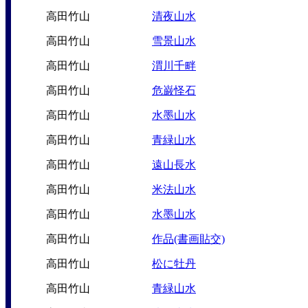
高田竹山
清夜山水
高田竹山
雪景山水
高田竹山
渭川千畔
高田竹山
危巌怪石
高田竹山
水墨山水
高田竹山
青緑山水
高田竹山
遠山長水
高田竹山
米法山水
高田竹山
水墨山水
高田竹山
作品(書画貼交)
高田竹山
松に牡丹
高田竹山
青緑山水