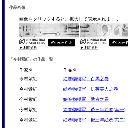
作品画像
画像をクリックすると、拡大して表示されます．
▶ 利用規約
▶ 利用規約
「今村紫紅」の作品一覧
作家名
作品名
今村紫紅
絵巻物模写 百馬之巻
今村紫紅
絵巻物模写 仇英美人之巻
今村紫紅
絵巻物模写 武者之巻
今村紫紅
絵巻物模写 後三年絵巻(其一)
今村紫紅
絵巻物模写 後三年絵巻(其二)