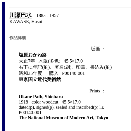
川瀬巴水
1883 - 1957
KAWASE, Hasui
作品詳細
版画 ：
塩原おかね路
大正7年 木版(多色) 45.5×17.0
右下に年記(刷)、署名(刷)、印章、書込み(刷)
昭和35年度 購入 P00140-001
東京国立近代美術館
Prints ：
Okane Path, Shiobara
1918 color woodcut 45.5×17.0
dated(p), signed(p), sealed and inscribed(p) l.r.
P00140-001
The National Museum of Modern Art, Tokyo