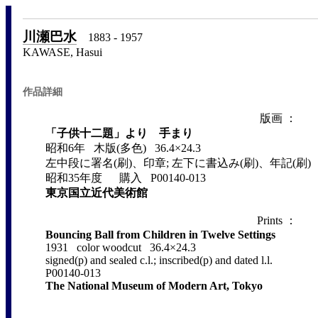
川瀬巴水
1883 - 1957
KAWASE, Hasui
作品詳細
版画 ：
「子供十二題」より 手まり
昭和6年 木版(多色) 36.4×24.3
左中段に署名(刷)、印章; 左下に書込み(刷)、年記(刷)
昭和35年度 購入 P00140-013
東京国立近代美術館
Prints ：
Bouncing Ball from Children in Twelve Settings
1931 color woodcut 36.4×24.3
signed(p) and sealed c.l.; inscribed(p) and dated l.l.
P00140-013
The National Museum of Modern Art, Tokyo