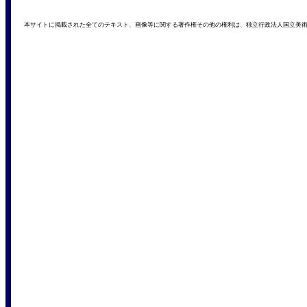
本サイトに掲載された全てのテキスト、画像等に関する著作権その他の権利は、独立行政法人国立美