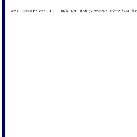
本サイトに掲載された全てのテキスト、画像等に関する著作権その他の権利は、独立行政法人国立美