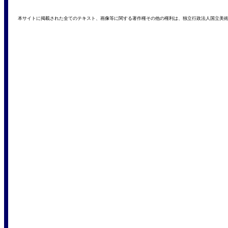
本サイトに掲載された全てのテキスト、画像等に関する著作権その他の権利は、独立行政法人国立美