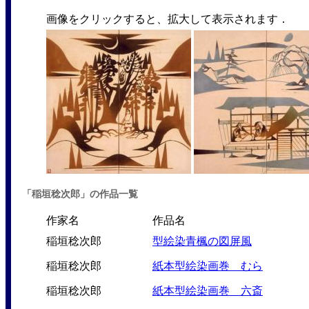
画像をクリックすると、拡大して表示されます．
「稲垣稔次郎」の作品一覧
作家名
作品名
稲垣稔次郎
型絵染青楓の図屏風
稲垣稔次郎
紙本型絵染画巻 むら
稲垣稔次郎
紙本型絵染画巻 六斎