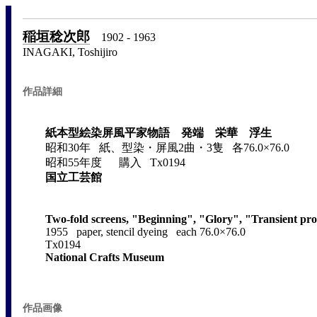
稲垣稔次郎
1902 - 1963
INAGAKI, Toshijiro
作品詳細
紙本型絵染屏風平家物語 発端 栄華 浮生
昭和30年 紙、型染・屏風2曲・3隻 各76.0×76.0
昭和55年度 購入 Tx0194
国立工芸館
Two-fold screens, "Beginning", "Glory", "Transient pros
1955 paper, stencil dyeing each 76.0×76.0
Tx0194
National Crafts Museum
作品画像