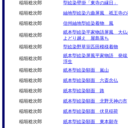
稲垣稔次郎
型絵染壁掛「東寺の縁日」
稲垣稔次郎
紬地型絵染六曲屏風 祇王寺の
稲垣稔次郎
信州紬地型絵染着物 風
紙本型絵染平家物語屏風 大仏
稲垣稔次郎
よどり越え 屋島落ち
稲垣稔次郎
型絵染野草笹匹田模様着物
紙本型絵染屏風平家物語 発
稲垣稔次郎
浮生
稲垣稔次郎
紙本型絵染額面 嵐山
稲垣稔次郎
紙本型絵染額面 六斎念仏
稲垣稔次郎
紙本型絵染額面 路
稲垣稔次郎
紙本型絵染額面 北野天神の市
稲垣稔次郎
紙本型絵染額面 伏見稲荷
稲垣稔次郎
紙本型絵染額面 東本願寺