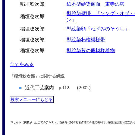
稲垣稔次郎
紙本型絵染額面 東寺の塔
型絵染壁掛 「ソング・オブ・
稲垣稔次郎
ン」
稲垣稔次郎
型絵染額「ねずみのそうし」
稲垣稔次郎
型絵染柘榴模様帯
稲垣稔次郎
型絵染苔の庭模様着物
全てをみる
「稲垣稔次郎」に関する解説
近代工芸案内 p.112 （2005）
検索メニューにもどる
本サイトに掲載された全てのテキスト、画像等に関する著作権その他の権利は、独立行政法人国立美