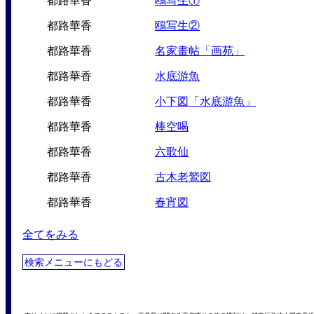
都路華香
鴎写生①
都路華香
鴎写生②
都路華香
名家畫帖「画苑」
都路華香
水底游魚
都路華香
小下図「水底游魚」
都路華香
棒空喝
都路華香
六歌仙
都路華香
古木老鷲図
都路華香
春宵図
全てをみる
検索メニューにもどる