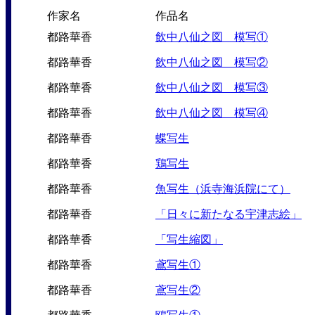
作家名
作品名
都路華香
飲中八仙之図 模写①
都路華香
飲中八仙之図 模写②
都路華香
飲中八仙之図 模写③
都路華香
飲中八仙之図 模写④
都路華香
蝶写生
都路華香
鶏写生
都路華香
魚写生（浜寺海浜院にて）
都路華香
「日々に新たなる宇津志絵」
都路華香
「写生縮図」
都路華香
鳶写生①
都路華香
鳶写生②