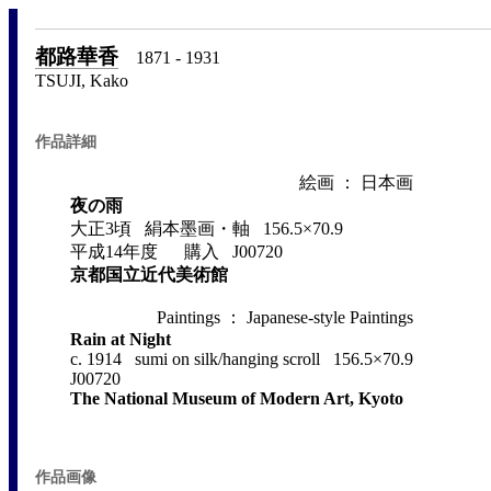
都路華香
1871 - 1931
TSUJI, Kako
作品詳細
絵画 ： 日本画
夜の雨
大正3頃 絹本墨画・軸 156.5×70.9
平成14年度 購入 J00720
京都国立近代美術館
Paintings ： Japanese-style Paintings
Rain at Night
c. 1914 sumi on silk/hanging scroll 156.5×70.9
J00720
The National Museum of Modern Art, Kyoto
作品画像