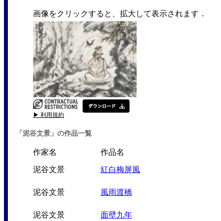
画像をクリックすると、拡大して表示されます．
▶ 利用規約
「泥谷文景」の作品一覧
作家名
作品名
泥谷文景
紅白梅屏風
泥谷文景
風雨渡橋
泥谷文景
面壁九年