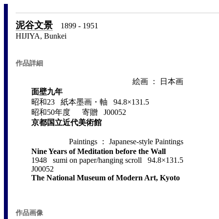
泥谷文景
1899 - 1951
HIJIYA, Bunkei
作品詳細
絵画 ： 日本画
面壁九年
昭和23 紙本墨画・軸 94.8×131.5
昭和50年度 寄贈 J00052
京都国立近代美術館
Paintings ： Japanese-style Paintings
Nine Years of Meditation before the Wall
1948 sumi on paper/hanging scroll 94.8×131.5
J00052
The National Museum of Modern Art, Kyoto
作品画像