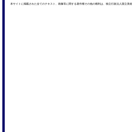
本サイトに掲載された全てのテキスト、画像等に関する著作権その他の権利は、独立行政法人国立美