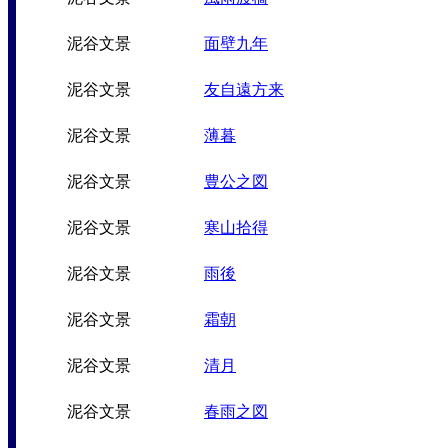
泥谷文景
面壁九年
泥谷文景
友自遠方来
泥谷文景
薄暮
泥谷文景
豊公之図
泥谷文景
寒山拾得
泥谷文景
雨後
泥谷文景
霜朝
泥谷文景
清月
泥谷文景
春雨之図