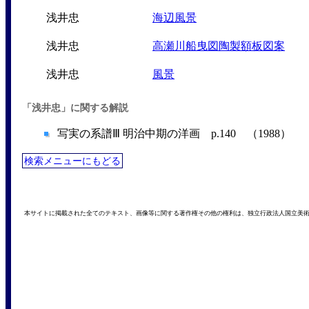
浅井忠
海辺風景
浅井忠
高瀬川船曳図陶製額板図案
浅井忠
風景
「浅井忠」に関する解説
写実の系譜Ⅲ 明治中期の洋画 p.140 （1988）
検索メニューにもどる
本サイトに掲載された全てのテキスト、画像等に関する著作権その他の権利は、独立行政法人国立美