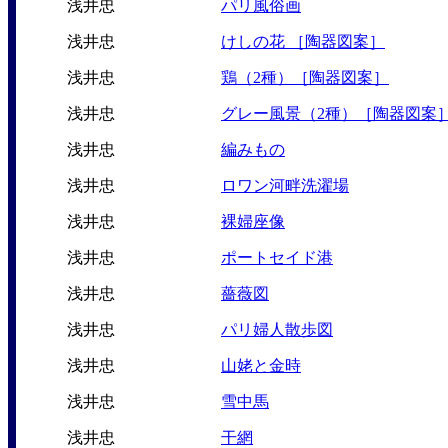
浅井忠
パリ風俗画
浅井忠
けしの花 ［陶器図案］
浅井忠
鶏（2種）［陶器図案］
浅井忠
グレー風景（2種）［陶器図案
浅井忠
編みもの
浅井忠
ロワン河畔洗濯場
浅井忠
裸婦座像
浅井忠
ポートセイド港
浅井忠
薔薇図
浅井忠
パリ婦人散歩図
浅井忠
山姥と金時
浅井忠
雪中馬
浅井忠
干網