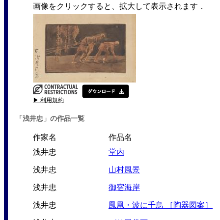
画像をクリックすると、拡大して表示されます．
▶ 利用規約
「浅井忠」の作品一覧
作家名
作品名
浅井忠
堂内
浅井忠
山村風景
浅井忠
御宿海岸
浅井忠
鳳凰・波に千鳥 ［陶器図案］