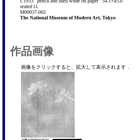
c.1933 pencil and shell white on paper 54.1×45.0
sealed l.l.
M00037-002
The National Museum of Modern Art, Tokyo
作品画像
画像をクリックすると、拡大して表示されます．