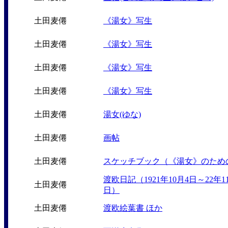
土田麦僊
《湯女》写生
土田麦僊
《湯女》写生
土田麦僊
《湯女》写生
土田麦僊
《湯女》写生
土田麦僊
湯女(ゆな)
土田麦僊
画帖
土田麦僊
スケッチブック（《湯女》のため
渡欧日記（1921年10月4日～22年11
土田麦僊
日）
土田麦僊
渡欧絵葉書 ほか