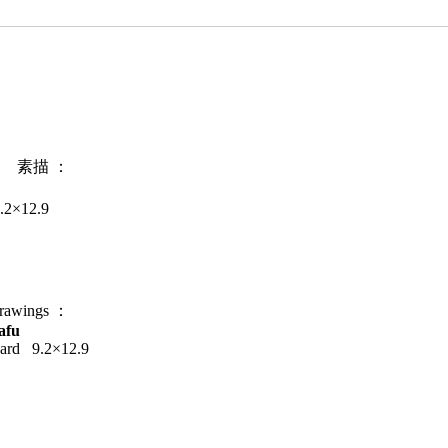
素描 ：
12.9
rawings ：
afu
board 9.2×12.9