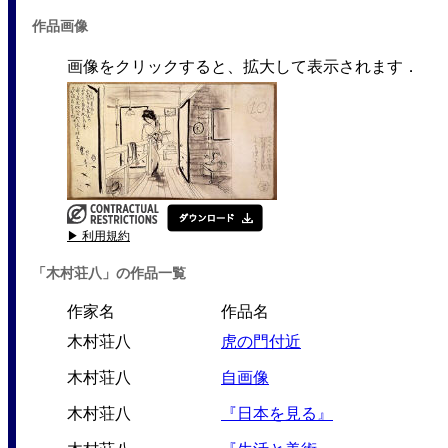
作品画像
画像をクリックすると、拡大して表示されます．
▶ 利用規約
「木村荘八」の作品一覧
作家名
作品名
木村荘八
虎の門付近
木村荘八
自画像
木村荘八
『日本を見る』